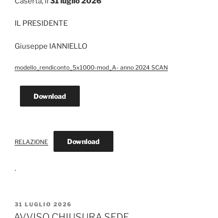
Caserta, lì
31 luglio 2026
IL PRESIDENTE
Giuseppe IANNIELLO
modello_rendiconto_5x1000-mod_A- anno 2024 SCAN
Download
Download
RELAZIONE
.
PUBBLICATO
31 LUGLIO 2026
IL
AVVISO CHIUSURA SEDE.