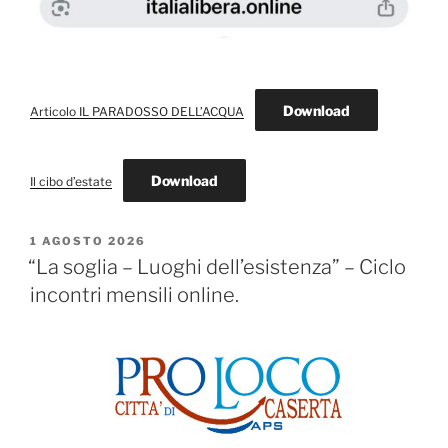
Download
Articolo IL PARADOSSO DELL’ACQUA
Download
Il cibo d’estate
PUBBLICATO
1 AGOSTO 2026
IL
“La soglia – Luoghi dell’esistenza” – Ciclo
incontri mensili online.