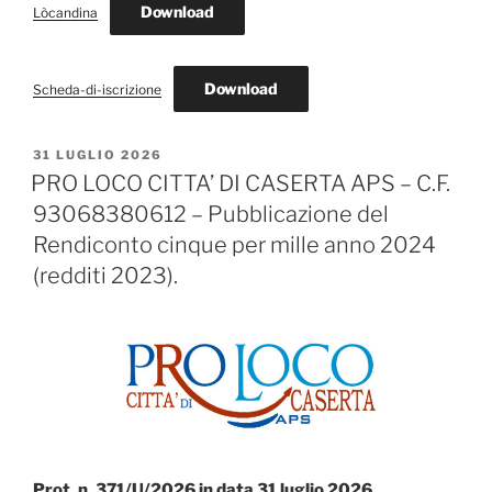
Download
Lòcandina
Download
Scheda-di-iscrizione
PUBBLICATO
31 LUGLIO 2026
IL
PRO LOCO CITTA’ DI CASERTA APS – C.F.
93068380612 – Pubblicazione del
Rendiconto cinque per mille anno 2024
(redditi 2023).
Prot. n. 371/U/2026 in data 31 luglio 2026