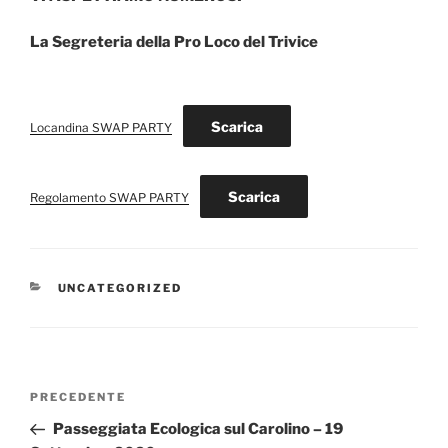
La Segreteria della Pro Loco del Trivice
Scarica
Locandina SWAP PARTY
Scarica
Regolamento SWAP PARTY
CATEGORIE
UNCATEGORIZED
Navigazione
Articolo
PRECEDENTE
articoli
precedente:
Passeggiata Ecologica sul Carolino – 19