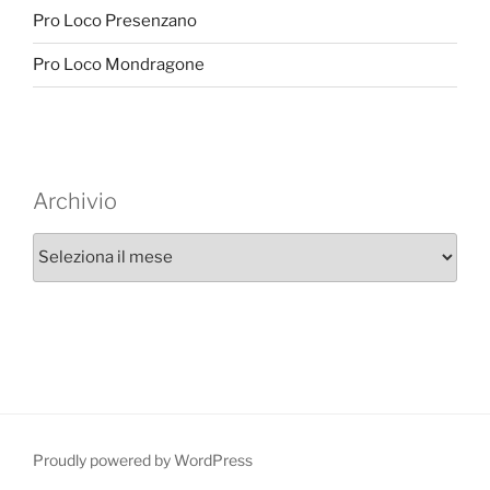
Pro Loco Presenzano
Pro Loco Mondragone
Archivio
A
r
c
h
i
v
i
o
Proudly powered by WordPress