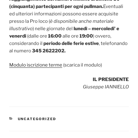
(cinquanta) partecipanti per ogni pullman.
Eventuali
ed ulteriori informazioni possono essere acquisite
presso la Pro loco (
è disponibile anche materiale
illustrativo
) nelle giornate del
lunedì – mercoledi’ e
venerdi
(dalle ore
16:00
alle ore
19:00
) ovvero,
considerando il
periodo delle ferie estive
, telefonando
al numero
345 2622202.
Modulo iscrizione terme
(scarica il modulo)
IL PRESIDENTE
Giuseppe IANNIELLO
CATEGORIE
UNCATEGORIZED