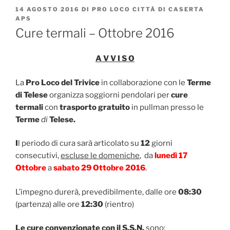
PUBBLICATO
14 AGOSTO 2016
DI
PRO LOCO CITTÀ DI CASERTA
IL
APS
Cure termali – Ottobre 2016
A V V I S O
La
Pro Loco del Trivice
in collaborazione con le
Terme
di Telese
organizza soggiorni pendolari per
cure
termali
con
trasporto gratuito
in pullman presso le
Terme
di
Telese.
I
l periodo di cura sarà articolato su
12
giorni
consecutivi,
escluse le domeniche
, da
lunedì 17
Ottobre
a
sabato
29 Ottobre 2016
.
L’impegno durerà, prevedibilmente, dalle ore
08:30
(partenza) alle ore
12:30
(rientro)
Le cure convenzionate con il S.S.N.
sono: