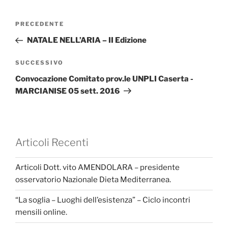
Navigazione
Articolo
PRECEDENTE
articoli
precedente:
NATALE NELL’ARIA – II Edizione
Articolo
SUCCESSIVO
successivo
Convocazione Comitato prov.le UNPLI Caserta -
MARCIANISE 05 sett. 2016
Articoli Recenti
Articoli Dott. vito AMENDOLARA – presidente
osservatorio Nazionale Dieta Mediterranea.
“La soglia – Luoghi dell’esistenza” – Ciclo incontri
mensili online.