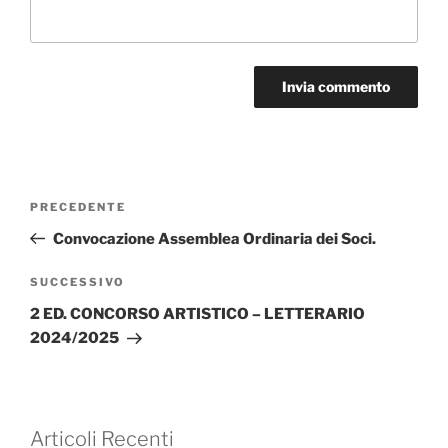
Navigazione
Articolo
PRECEDENTE
articoli
precedente:
Convocazione Assemblea Ordinaria dei Soci.
Articolo
SUCCESSIVO
successivo
2 ED. CONCORSO ARTISTICO – LETTERARIO
2024/2025
Articoli Recenti