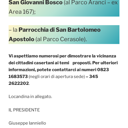
San Giovanni Bosco
(al Parco Aranci – ex
Area 167);
– la
Parrocchia di San Bartolomeo
Apostolo
(al Parco Cerasole).
Vi aspettiamo numerosi per dimostrare la vicinanza
dei cittadini casertani ai temi proposti. Per ulteriori
informazioni, potete contattarci ai numeri
0823
1683573
(negli orari di apertura sede)
–
345
2622202
.
Locandina in allegato.
IL PRESIDENTE
Giuseppe Ianniello