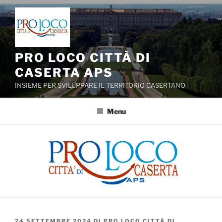
Salta
al
contenuto
PRO LOCO CITTÀ DI
CASERTA APS
INSIEME PER SVILUPPARE IL TERRITORIO CASERTANO
Menu
PUBBLICATO
24 SETTEMBRE 2024
DI
PRO LOCO CITTÀ DI