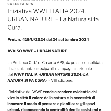
IL
CASERTA APS
Iniziativa WWF ITALIA 2024.
URBAN NATURE – La Natura si fa
Cura.
Prot. n. 419/U/2024 del 24 settembre 2024
AVVISO WWF – URBAN NATURE
La Pro Loco Città di Caserta APS, da prassi consolidata
da alcuni anni, partecipa alla campagna nazionale
del
WWF ITALIA
«
URBAN NATURE 2024: LA
NATURA SI FA CURA
» – VIII Edizione.
L’iniziativa del WWF
tende a rendere evidenti a chi
vive in città il valore della natura e la necessità di
innovare il modo di pensare e pianificare gli spazi
urbani, riconoscendo la centralità degli ecosistemi e