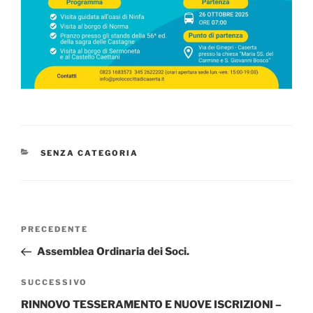
CATEGORIE
SENZA CATEGORIA
Navigazione
Articolo
PRECEDENTE
articoli
precedente:
Assemblea Ordinaria dei Soci.
Articolo
SUCCESSIVO
successivo
RINNOVO TESSERAMENTO E NUOVE ISCRIZIONI –