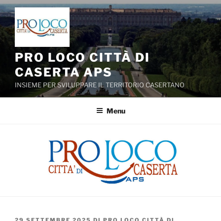
Salta
al
contenuto
PRO LOCO CITTÀ DI
CASERTA APS
INSIEME PER SVILUPPARE IL TERRITORIO CASERTANO
Menu
PUBBLICATO
29 SETTEMBRE 2025
DI
PRO LOCO CITTÀ DI