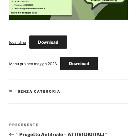
Download
locandina
Download
Menu proloco maggio 2026
CATEGORIE
SENZA CATEGORIA
Navigazione
Articolo
PRECEDENTE
articoli
precedente:
” Progetto Antifrode – ATTIVI DIGITALI”