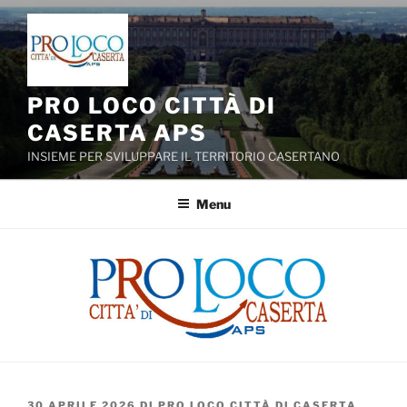
Salta
al
contenuto
PRO LOCO CITTÀ DI
CASERTA APS
INSIEME PER SVILUPPARE IL TERRITORIO CASERTANO
Menu
PUBBLICATO
30 APRILE 2026
DI
PRO LOCO CITTÀ DI CASERTA